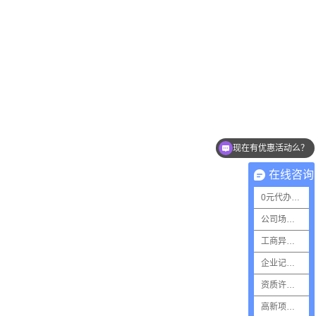
现在有优惠活动么？
在线咨询
0元代办执照
公司场地出租
工商异常解锁
企业记账报税
资质许可代办
高新项目申报