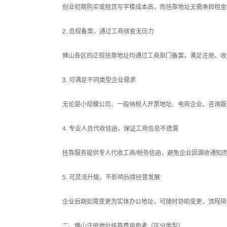
创业初期购买或租赁写字楼成本高，而挂靠地址无需承担租金
2. 合规备案，通过工商核查无压力
佛山各区的正规挂靠地址均通过工商部门备案，满足注册、收
3. 可满足不同类型企业需求
无论是小规模公司、一般纳税人开票地址、电商企业、咨询服
4. 专业人员代收信函，保证工商信息不遗漏
挂靠服务提供专人代收工商/税务信函，避免企业因漏收通知
5. 可灵活升级，不影响后续经营发展
企业后期如需变更为实体办公地址，可随时协助变更，流程简
二、佛山注册地址挂靠费用参考（区分类型）